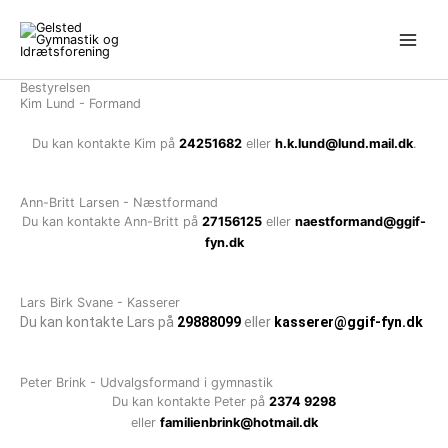
Gå
til
indholdet
Bestyrelsen
Kim Lund - Formand
Du kan kontakte Kim på
24251682
eller
h.k.lund@lund.mail.dk
.
Ann-Britt Larsen - Næstformand
Du kan kontakte Ann-Britt på
27156125
eller
naestformand@ggif-
fyn.dk
Lars Birk Svane - Kasserer
Du kan kontakte Lars på
29888099
eller
kasserer@ggif-fyn.dk
Peter Brink - Udvalgsformand i gymnastik
Du kan kontakte Peter på
2374 9298
eller
familienbrink@hotmail.dk