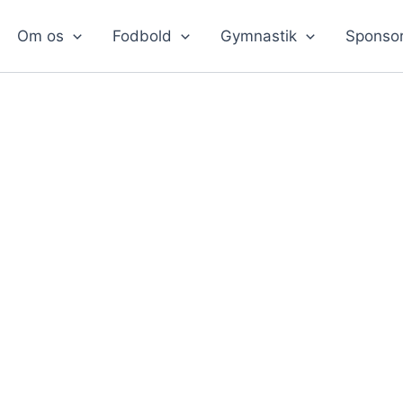
Om os
Fodbold
Gymnastik
Sponso